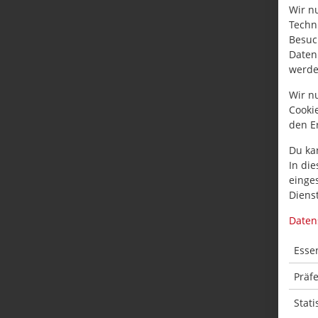
Wir n
Techn
Besuc
Daten
werde
Wir n
Cooki
den E
Du ka
In die
einge
Dienst
Daten
Essen
Präf
Stati