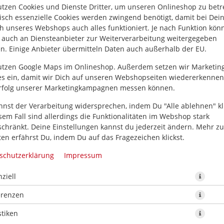
utzen Cookies und Dienste Dritter, um unseren Onlineshop zu betr
isch essenzielle Cookies werden zwingend benötigt, damit bei De
h unseres Webshops auch alles funktioniert. Je nach Funktion kön
 auch an Diensteanbieter zur Weiterverarbeitung weitergegeben
n. Einige Anbieter übermitteln Daten auch außerhalb der EU.
utzen Google Maps im Onlineshop. Außerdem setzen wir Marketin
es ein, damit wir Dich auf unseren Webshopseiten wiedererkenne
Torikatsu als Hauptgericht mit Beilagen
rfolg unserer Marketingkampagnen messen können.
18,60 € *
nnst der Verarbeitung widersprechen, indem Du "Alle ablehnen" kli
sem Fall sind allerdings die Funktionalitäten im Webshop stark
schränkt. Deine Einstellungen kannst du jederzeit ändern. Mehr z
* Die Preise können nach Auswahl des Stores variieren.
en erfährst Du, indem Du auf das Fragezeichen klickst.
schutzerklärung
Impressum
ziell
erenzen
stiken