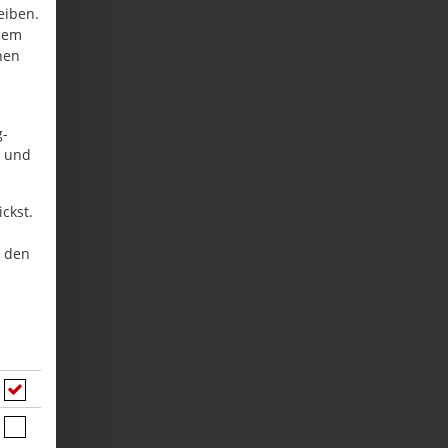
eiben.
inem
nen
g-
n und
ckst.
u den