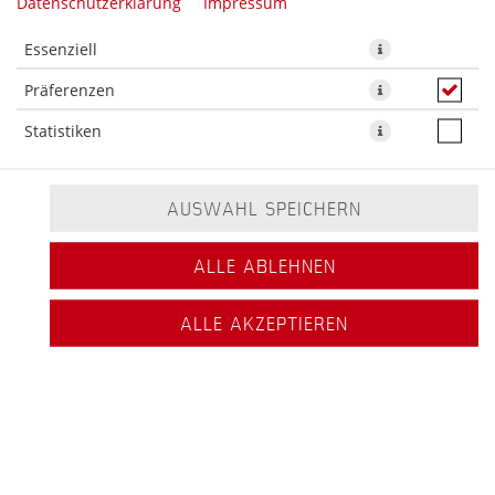
Datenschutzerklärung
Impressum
Essenziell
Präferenzen
8x Inside Out Rolle mit Lachs und Frischkäse
Statistiken
5,60 € *
AUSWAHL SPEICHERN
* Die Preise können nach Auswahl des Stores variieren.
ALLE ABLEHNEN
ALLE AKZEPTIEREN