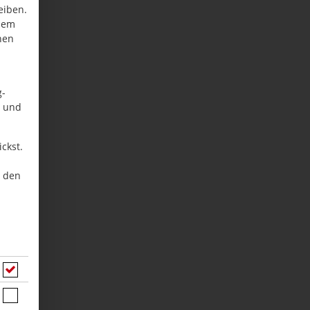
eiben.
inem
nen
g-
n und
ckst.
u den