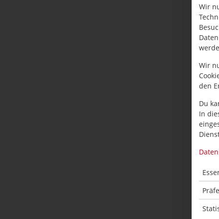
Wir n
Techn
Besuc
Daten
werde
Wir n
Cooki
den E
Du ka
In die
einge
Dienst
Daten
Essen
Präf
Stati