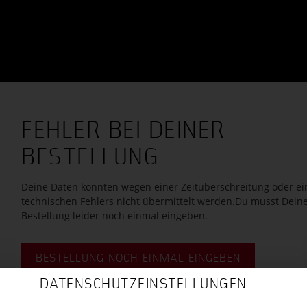
FEHLER BEI DEINER
BESTELLUNG
Deine Daten konnten wegen einer Zeitüberschreitung oder ei
technischen Fehlers nicht übermittelt werden.
Du musst Dein
Bestellung leider noch einmal eingeben.
BESTELLUNG NOCH EINMAL EINGEBEN
DATENSCHUTZEINSTELLUNGEN